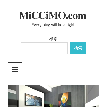
コ
ン
テ
ン
Everything will be alright.
micchimo.com
ツ
へ
検索
ス
検索
キ
ッ
プ