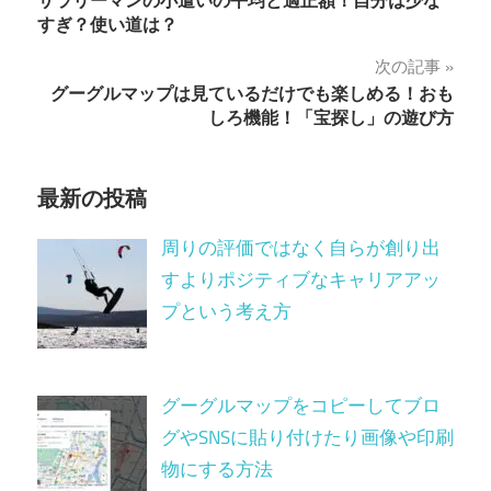
サラリーマンの小遣いの平均と適正額！自分は少な
稿
すぎ？使い道は？
ナ
次の記事
グーグルマップは見ているだけでも楽しめる！おも
ビ
しろ機能！「宝探し」の遊び方
ゲ
ー
最新の投稿
シ
周りの評価ではなく自らが創り出
ョ
すよりポジティブなキャリアアッ
プという考え方
ン
グーグルマップをコピーしてブロ
グやSNSに貼り付けたり画像や印刷
物にする方法